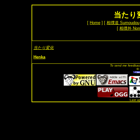
当たり変化
[
Home
] [
相撲道 Sumoudou
[
相撲外 Non
当たり変化
Henka
To send me feedback
© 
Last u
.